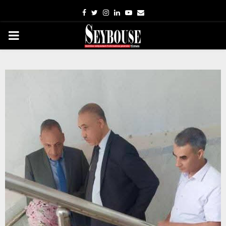
Facebook
Twitter
Instagram
Linkedin
Youtube
Email
PRIMARY
MENU