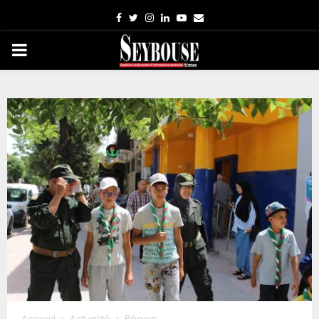
Facebook
Twitter
Instagram
Linkedin
Youtube
Email
PRIMARY
MENU
Accueil
Actualité
Région