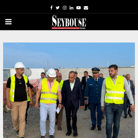
Facebook
Twitter
Instagram
Linkedin
Youtube
Email
PRIMARY
MENU