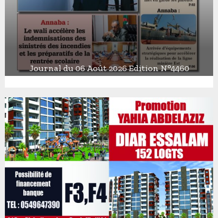
Journal du 06 Août 2026 Edition N°4460
J
o
u
r
n
a
l
d
u
0
6
A
o
û