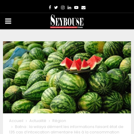
Facebook
Twitter
Instagram
Linkedin
Youtube
Email
PRIMARY
MENU
Accueil
Actualité
Région
Batna : la wilaya dément les informations faisant état de
135 cas d’intoxication alimentaire liés à la consommation