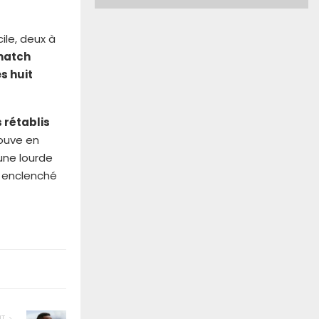
ile, deux à
match
s huit
 rétablis
rouve en
une lourde
s enclenché
NT