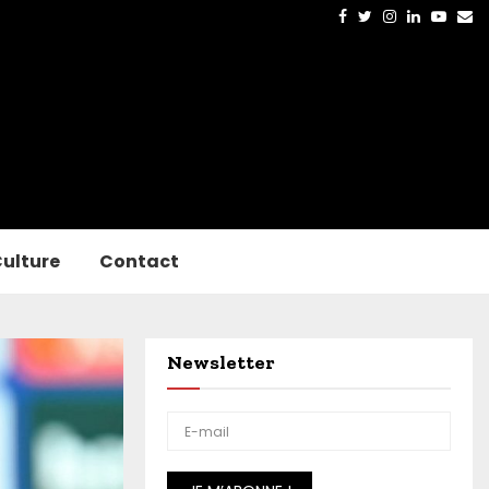
Facebook
Twitter
Instagram
Linkedin
Yout
Em
ulture
Contact
Newsletter