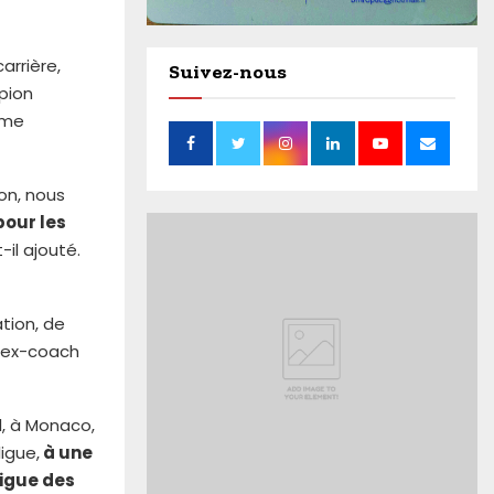
arrière,
Suivez-nous
mpion
mme
son, nous
pour les
t-il ajouté.
ation, de
l’ex-coach
ul, à Monaco,
igue,
à une
Ligue des