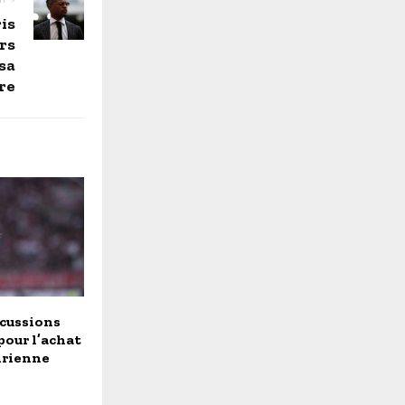
is
rs
sa
re
scussions
pour l’achat
oirienne