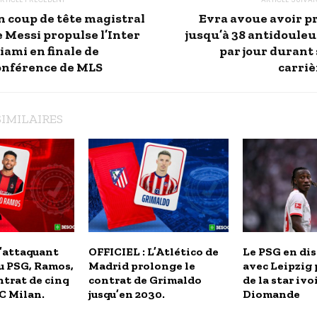
n coup de tête magistral
Evra avoue avoir pr
e Messi propulse l’Inter
jusqu’à 38 antidouleu
iami en finale de
par jour durant 
onférence de MLS
carriè
SIMILAIRES
L’attaquant
OFFICIEL : L’Atlético de
Le PSG en di
u PSG, Ramos,
Madrid prolonge le
avec Leipzig 
ntrat de cinq
contrat de Grimaldo
de la star iv
AC Milan.
jusqu’en 2030.
Diomande