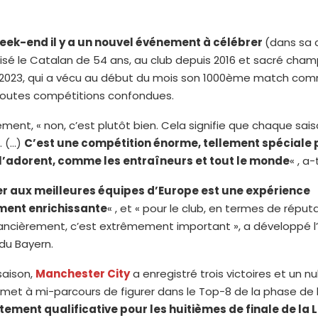
eek-end il y a un nouvel événement à célébrer
(dans sa c
ronisé le Catalan de 54 ans, au club depuis 2016 et sacré cha
 2023, qui a vécu au début du mois son 1000ème match co
 toutes compétitions confondues.
ement, « non, c’est plutôt bien. Cela signifie que chaque sai
. (…)
C’est une compétition énorme, tellement spéciale 
s l’adorent, comme les entraîneurs et tout le monde
« , a-
r aux meilleures équipes d’Europe est une expérience
ment enrichissante
« , et « pour le club, en termes de réput
inancièrement, c’est extrêmement important », a développé 
du Bayern.
saison,
Manchester City
a enregistré trois victoires et un n
ermet à mi-parcours de figurer dans le Top-8 de la phase de l
tement qualificative pour les huitièmes de finale de la 