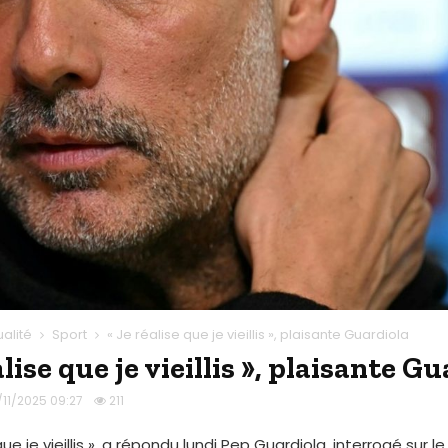
ualité
Sport
« Je réalise que je vieillis », plaisante Guardiola
alise que je vieillis », plaisante G
/11/2025 09:27
211
que je vieillis », a répondu lundi Pep Guardiola, interrogé sur 