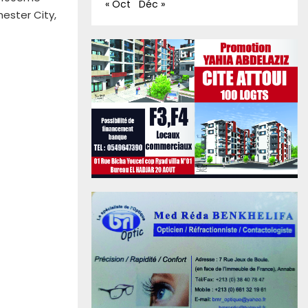
« Oct
Déc »
ester City,