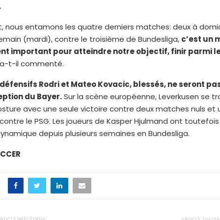
.
, nous entamons les quatre derniers matches: deux à domic
 Demain (mardi), contre le troisième de Bundesliga,
c’est un 
 important pour atteindre notre objectif, finir parmi le
, a-t-il commenté.
 défensifs Rodri et Mateo Kovacic, blessés, ne seront pas
eption du Bayer.
Sur la scène européenne, Leverkusen se t
sture avec une seule victoire contre deux matches nuls et 
 contre le PSG. Les joueurs de Kasper Hjulmand ont toutefoi
ynamique depuis plusieurs semaines en Bundesliga.
OCCER
RTICLE PRÉCÉDENT
ARTICLE SUIVA