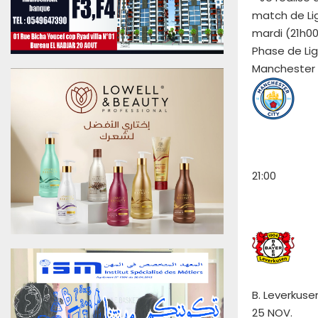
u
match de Lig
0
mardi (21h00
6
Phase de Lig
A
o
Manchester 
û
t
2
0
2
6
E
21:00
d
i
t
i
o
n
N
°
B. Leverkuse
4
25 NOV.