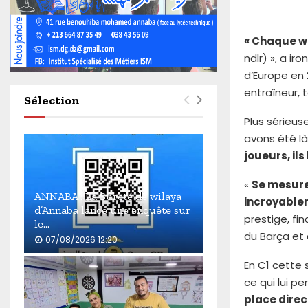
4
6
0
« Chaque w
ndlr) », a i
d’Europe en
entraîneur,
Sélection
Plus sérieus
avons été là
joueurs, il
«
Se mesure
ANNABA : La Sûreté de wilaya
incroyable
d’Annaba lance une enquête sur
prestige, f
le...
du Barça et 
07/08/2026 12:20
A
En C1 cette 
N
ce qui lui p
N
place direc
A