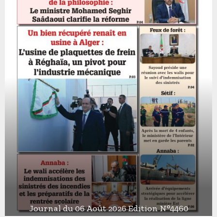
Journal du 06 Août 2026 Edition N°4460