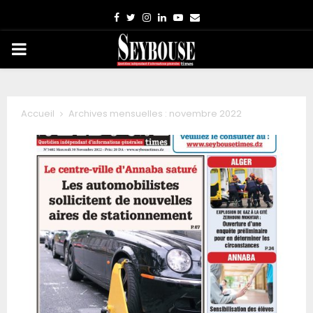
Facebook
Twitter
Instagram
Linkedin
Youtube
Email
PRIMARY
MENU
Accueil
Archives mensuelles : novembre 2022