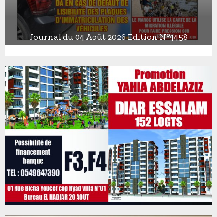
Journal du 04 Août 2026 Edition N°4458
J
o
u
r
n
a
l
d
u
0
4
A
o
û
t
2
0