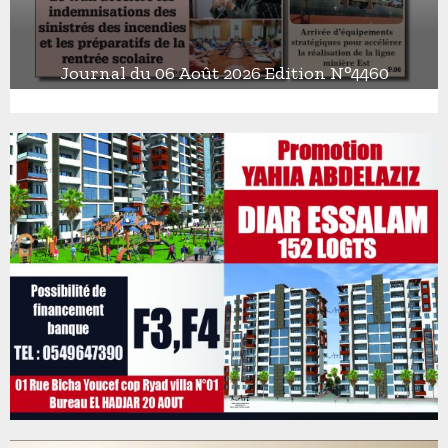
Journal du 06 Août 2026 Edition N°4460
J
o
u
r
n
a
l
d
u
0
6
A
o
û
t
2
0