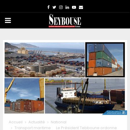
Facebook
Twitter
Instagram
Linkedin
Youtube
Email
PRIMARY
MENU
Accueil
Actualité
National
Transport maritime : Le Président Tebboune ordonne