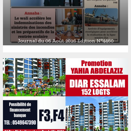
Journal du 06 Août 2026 Edition N°4460
J
o
u
r
n
a
l
d
u
0
6
A
o
û