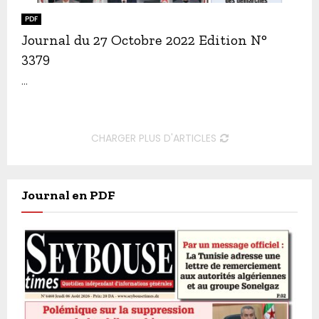
PDF
Journal du 27 Octobre 2022 Edition N°
3379
...
CHARGER PLUS D'ARTICLES
Journal en PDF