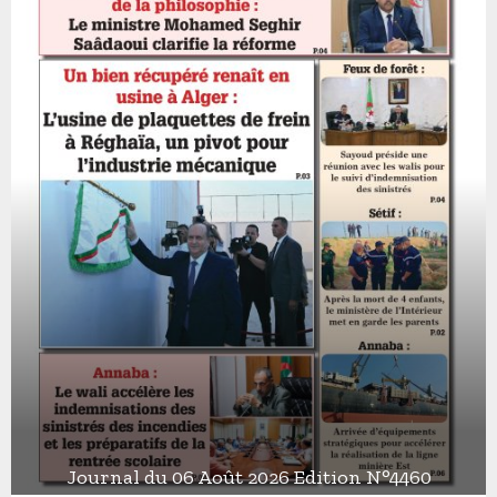
Journal du 06 Août 2026 Edition N°4460