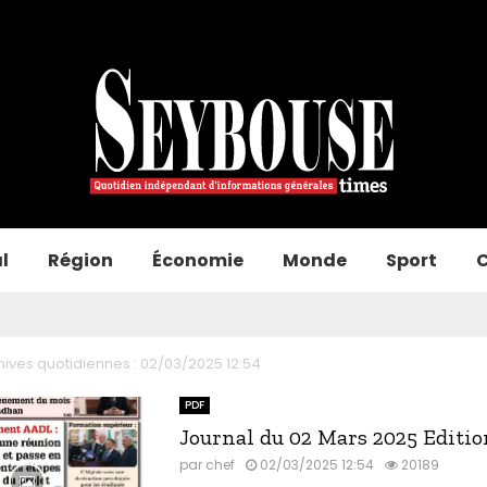
l
Région
Économie
Monde
Sport
C
hives quotidiennes : 02/03/2025 12:54
PDF
Journal du 02 Mars 2025 Editi
par
chef
02/03/2025 12:54
20189