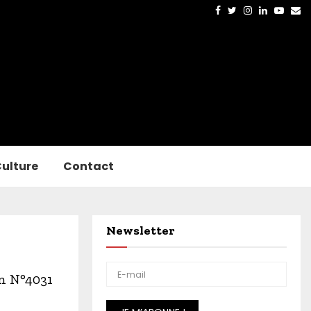
Facebook
Twitter
Instagram
Linkedin
Yout
Em
ulture
Contact
Newsletter
on N°4031