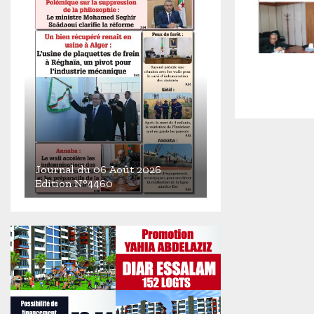
Journal du 06 Août 2026
Edition N°4460
J
o
u
r
n
a
l
d