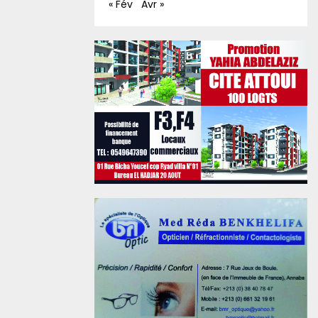
« Fév
Avr »