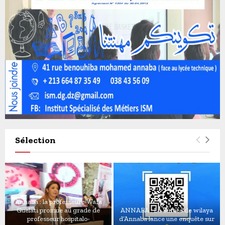
Sélection
Annaba : la professeure Wafa
Guelati promue au grade de
ANNABA : La Sûreté de wilaya
professeur hospitalo-
d’Annaba lance une enquête sur