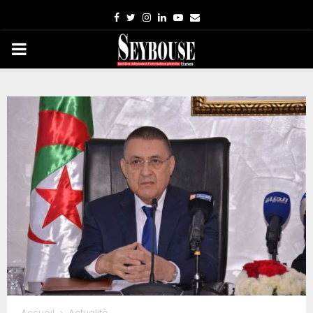
Facebook
Twitter
Instagram
Linkedin
Youtube
Email
PRIMARY
MENU
Accueil
Actualité