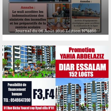
Journal du 06 Août 2026 Edition N°4460
J
o
u
r
n
a
l
d
u
0
6
A
o
û
t