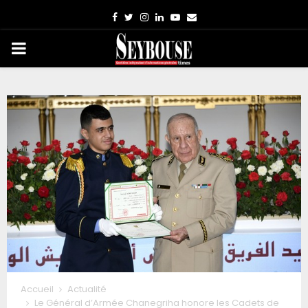
Facebook
Twitter
Instagram
Linkedin
Youtube
Email
PRIMARY
MENU
Accueil
Actualité
Le Général d’Armée Chanegriha honore les Cadets de