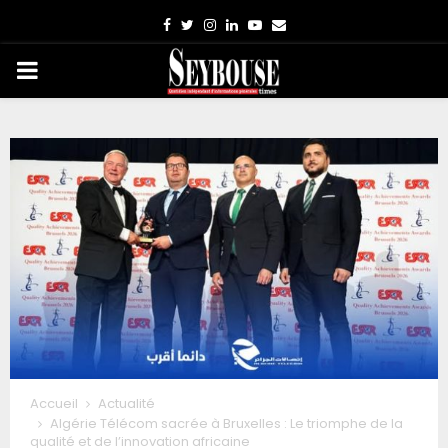
Facebook
Twitter
Instagram
Linkedin
Youtube
Email
PRIMARY
MENU
Accueil
Actualité
Algérie Télécom sacrée à Bruxelles : Le triomphe de la
qualité et de l’innovation africaine