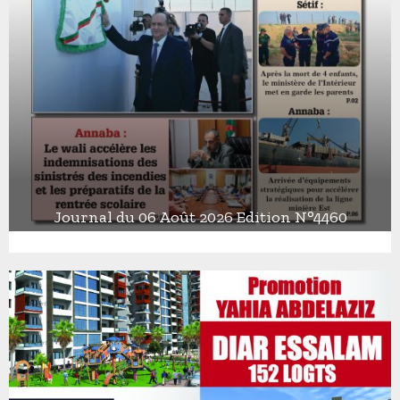
Journal du 06 Août 2026 Edition N°4460
J
o
u
r
n
a
l
d
u