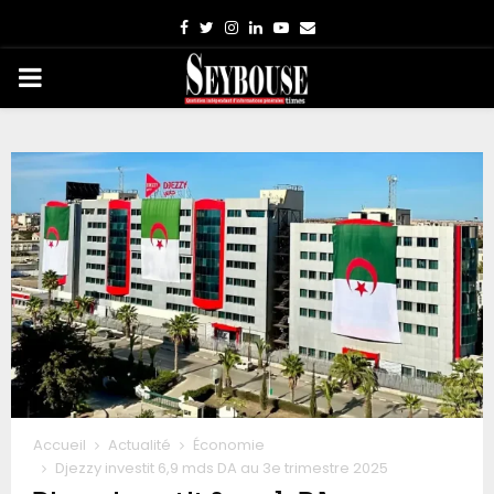
Facebook
Twitter
Instagram
Linkedin
Youtube
Email
PRIMARY
MENU
Accueil
Actualité
Économie
Djezzy investit 6,9 mds DA au 3e trimestre 2025