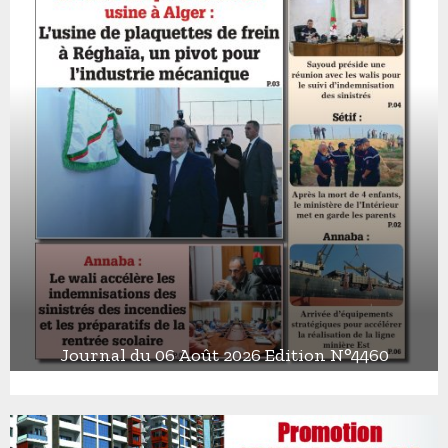
Journal du 06 Août 2026 Edition N°4460
J
o
u
r