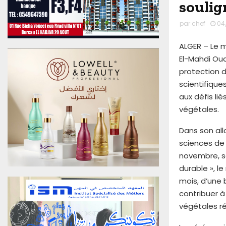
soulig
u
0
par
chef
04
6
A
ALGER – Le m
o
El-Mahdi Oual
û
t
protection d
2
scientifique
0
aux défis li
2
végétales.
6
E
Dans son all
d
sciences de 
i
t
novembre, s
i
durable », l
o
mois, d’une
n
contribuer 
N
végétales ré
°
4