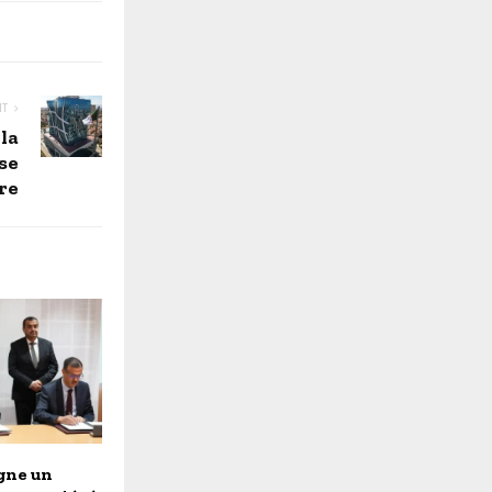
NT
la
se
re
gne un