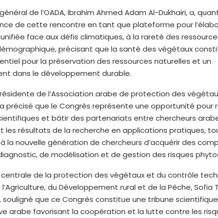
 général de l’OADA, Ibrahim Ahmed Adam Al-Dukhairi, a, quant à
ance de cette rencontre en tant que plateforme pour l’élabo
 unifiée face aux défis climatiques, à la rareté des ressource
démographique, précisant que la santé des végétaux consti
ntiel pour la préservation des ressources naturelles et un
ent dans le développement durable.
résidente de l’Association arabe de protection des végétau
 a précisé que le Congrès représente une opportunité pour r
entifiques et bâtir des partenariats entre chercheurs arabe
 les résultats de la recherche en applications pratiques, to
à la nouvelle génération de chercheurs d’acquérir des co
iagnostic, de modélisation et de gestion des risques phytos
e centrale de la protection des végétaux et du contrôle tec
 l’Agriculture, du Développement rural et de la Pêche, Sofia T
, souligné que ce Congrès constitue une tribune scientifique
ve arabe favorisant la coopération et la lutte contre les ris