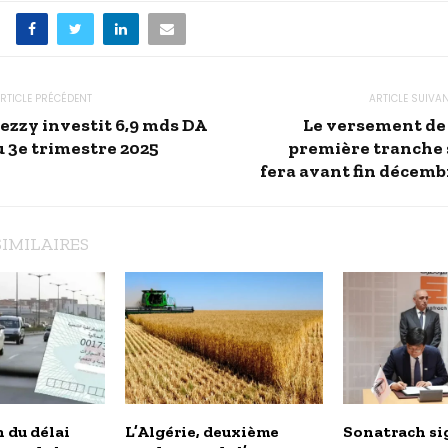
RTICLE PRÉCÉDENT
ARTICLE SUIVA
jezzy investit 6,9 mds DA
Le versement de 
u 3e trimestre 2025
première tranche 
fera avant fin décemb
SIMILAIRES
 du délai
L’Algérie, deuxième
Sonatrach si