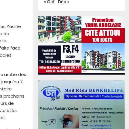
« Oct
Déc »
he, Yacine
re de
ets
faire face
ladies
rès arabe des
 jusqu’au 7
ntaire
es prochains
eurs de
variétés
es.