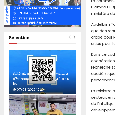
La cérémoni
4
6
Djamaa El-Dj
0
ministère de
Abdelkrim Ta
que des repr
arabe pour 
Sélection
unies pour l’
Dans ce cadr
coopération 
recherche sci
académiques
ANNABA : La Sûreté de wilaya
d’Annaba lance une enquête sur
performance
le...
07/08/2026 12:20
Le ministre a
secteur, en
A
N
de l’intelli
N
développeme
A