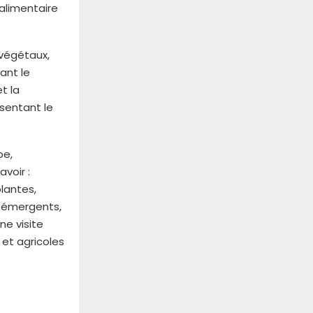
 alimentaire
 végétaux,
ant le
t la
sentant le
be,
voir :
plantes,
s émergents,
ne visite
 et agricoles