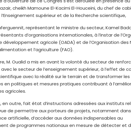
e d’ouverture de ce Congrès s’est déroulée en présence du
azair, cheikh Mamoune El-Kacimi El-Houceini, du chef de cab
 l’Enseignement supérieur et de la Recherche scientifique,
ferguennit, représentant le ministre du secteur, Kamel Badda
ésentants d’organisations internationales, à l’instar de l’Or
le développement agricole (OADA) et de l’Organisation des 
alimentation et l’agriculture (FAO).
e, M. Oualid a mis en avant la volonté du secteur de renforc
avec le secteur de l’enseignement supérieur, à l’effet de c
entifique avec la réalité sur le terrain et de transformer les
 en politiques et mesures pratiques contribuant à l’amélio
s agricoles.
, en outre, fait état d’instructions adressées aux instituts r
 vue de permettre aux porteurs de projets, notamment dan
gence artificielle, d’accéder aux données indispensables au
nt de programmes nationaux en mesure de détecter et de