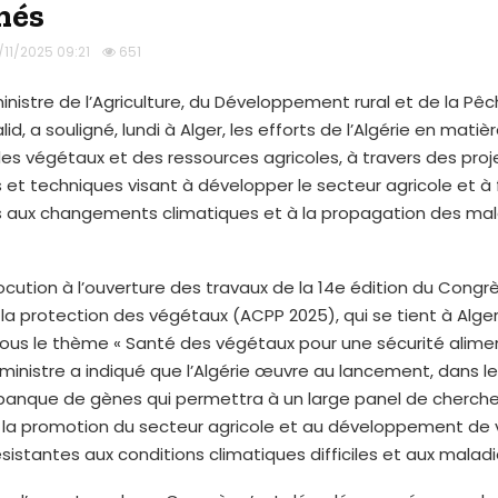
nés
/11/2025 09:21
651
inistre de l’Agriculture, du Développement rural et de la Pêc
id, a souligné, lundi à Alger, les efforts de l’Algérie en matiè
es végétaux et des ressources agricoles, à travers des proj
s et techniques visant à développer le secteur agricole et à 
és aux changements climatiques et à la propagation des ma
ocution à l’ouverture des travaux de la 14e édition du Cong
la protection des végétaux (ACPP 2025), qui se tient à Alger
ous le thème « Santé des végétaux pour une sécurité alime
e ministre a indiqué que l’Algérie œuvre au lancement, dans l
 banque de gènes qui permettra à un large panel de cherch
à la promotion du secteur agricole et au développement de 
sistantes aux conditions climatiques difficiles et aux maladi