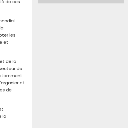
ité de ces
mondial
la
pter les
e et
et de la
 secteur de
 notamment
l’arganier et
ces de
et
e la