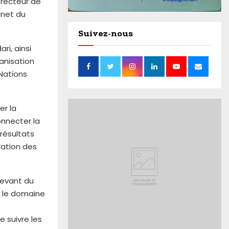
 recteur de
inet du
Suivez-nous
ri, ainsi
ganisation
Nations
er la
onnecter la
 résultats
ration des
elevant du
s le domaine
 suivre les