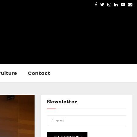
Facebook
Twitter
Instagram
Linkedin
Yout
Em
ulture
Contact
Newsletter