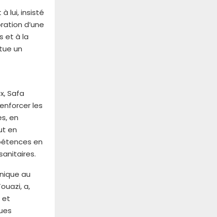
 lui, insisté
ration d’une
s et à la
tue un
x, Safa
enforcer les
s, en
ut en
mpétences en
anitaires.
hnique au
ouazi, a,
 et
ques