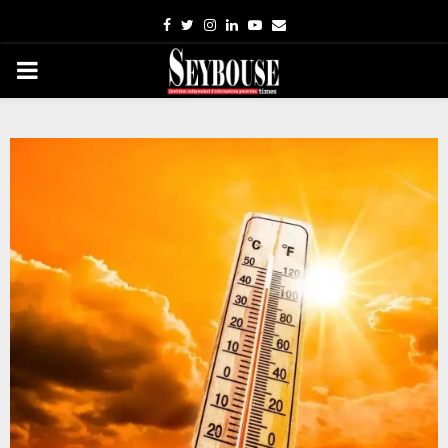
Facebook
Twitter
Instagram
Linkedin
Youtube
Email
PRIMARY
MENU