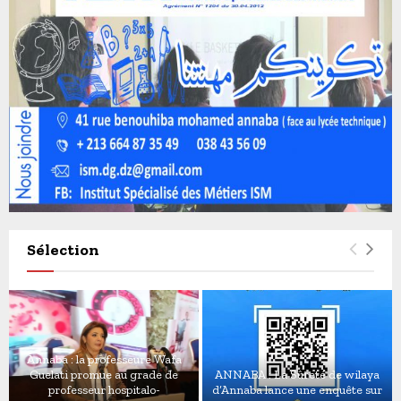
Sélection
Annaba : la professeure Wafa
Guelati promue au grade de
ANNABA : La Sûreté de wilaya
professeur hospitalo-
d’Annaba lance une enquête sur