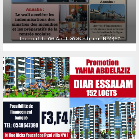
Journal du 06 Août 2026 Edition N°4460
J
o
u
r
n
a
l
d
u
0
6
A
o
û
t