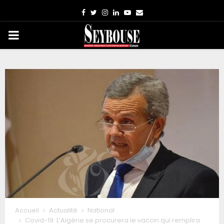
Facebook
Twitter
Instagram
Linkedin
Youtube
Email
PRIMARY
MENU
Accueil
Actualité
National
Covid-19: L’Algérie se procurera le vaccin qui remplira