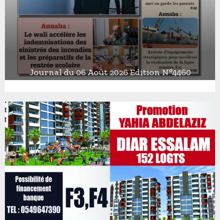
Journal du 06 Août 2026 Edition N°4460
J
o
u
r
n
a
l
d
u
0
6
A
o
û