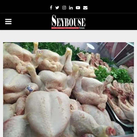
Facebook
Twitter
Instagram
Linkedin
Youtube
Email
PRIMARY
MENU