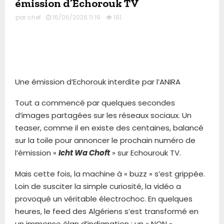
émission d’Echorouk TV
par
chef
16/06/2026 11:19
191
Une émission d’Echorouk interdite par l’ANIRA
Tout a commencé par quelques secondes
d’images partagées sur les réseaux sociaux. Un
teaser, comme il en existe des centaines, balancé
sur la toile pour annoncer le prochain numéro de
l’émission «
Icht Wa Choft
» sur Echourouk TV.
Mais cette fois, la machine à « buzz » s’est grippée.
Loin de susciter la simple curiosité, la vidéo a
provoqué un véritable électrochoc. En quelques
heures, le feed des Algériens s’est transformé en
un immense élan d’indignation : un « NON »