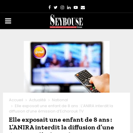
Facebook
Twitter
Instagram
Linkedin
Youtube
Email
PRIMARY
MENU
Accueil
Actualité
National
Elle exposait une enfant de 8 ans : L’ANIRA interdit la
diffusion d’une émission d’Echorouk TV
Elle exposait une enfant de 8 ans :
L’ANIRA interdit la diffusion d’une