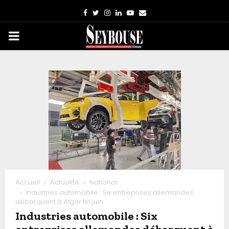
Facebook
Twitter
Instagram
Linkedin
Youtube
Email
PRIMARY
MENU
Accueil
Actualité
National
Industries automobile : Six entreprises allemandes
débarquent à Alger fin juin
Industries automobile : Six