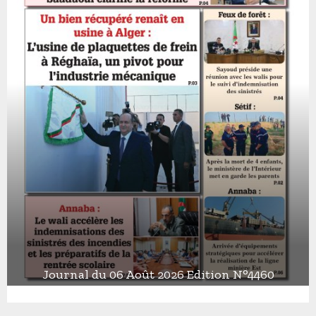
Journal du 06 Août 2026 Edition N°4460
J
o