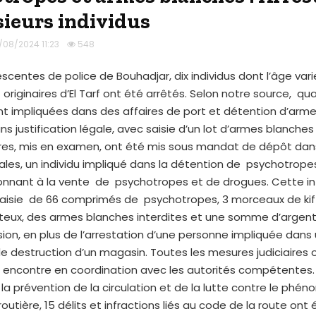
sieurs individus
/08/2024 11:23
548
scentes de police de Bouhadjar, dix individus dont l’âge vari
 originaires d’El Tarf ont été arrêtés. Selon notre source, qu
nt impliquées dans des affaires de port et détention d’arm
ns justification légale, avec saisie d’un lot d’armes blanches
utres, mis en examen, ont été mis sous mandat de dépôt dan
ales, un individu impliqué dans la détention de psychotropes
donnant à la vente de psychotropes et de drogues. Cette in
 saisie de 66 comprimés de psychotropes, 3 morceaux de kif
ux, des armes blanches interdites et une somme d’argent
ion, en plus de l’arrestation d’une personne impliquée dans 
 de destruction d’un magasin. Toutes les mesures judiciaires 
r encontre en coordination avec les autorités compétentes.
a prévention de la circulation et de la lutte contre le phé
routière, 15 délits et infractions liés au code de la route ont 