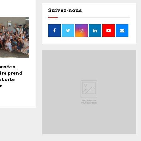
Suivez-nous
usée » :
ire prend
et site
e