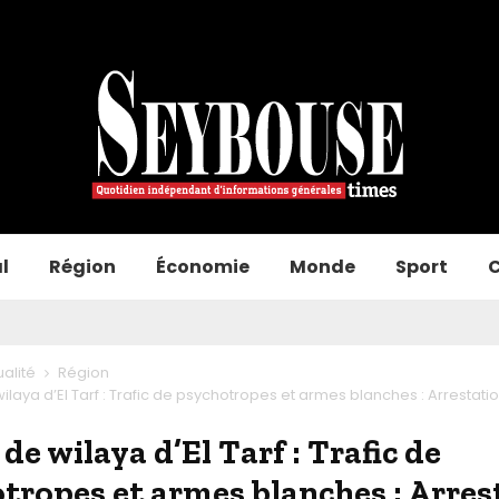
l
Région
Économie
Monde
Sport
C
ualité
Région
ilaya d’El Tarf : Trafic de psychotropes et armes blanches : Arrestati
de wilaya d’El Tarf : Trafic de
tropes et armes blanches : Arres