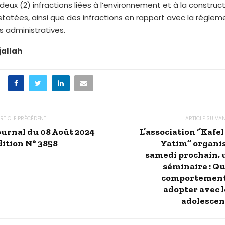
deux (2) infractions liées à l’environnement et à la constructio
tatées, ainsi que des infractions en rapport avec la réglem
s administratives.
jallah
RTICLE PRÉCÉDENT
ARTICLE SUIVA
ournal du 08 Août 2024
L’association ‘’Kafel
dition N° 3858
Yatim’’ organis
samedi prochain, 
séminaire : Qu
comportement
adopter avec l
adolescen