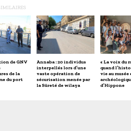
SIMILAIRES
tion de GNV
Annaba : 20 individus
« La voix du m
s
interpellés lors d’une
quand l’histo
res de la
vaste opération de
vie au musée 
me du port
sécurisation menée par
archéologiqu
la Sûreté de wilaya
d’Hippone