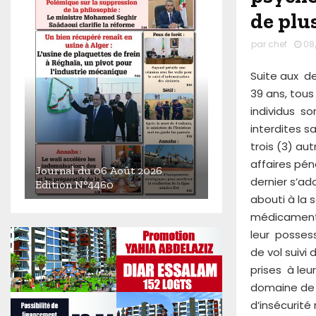
de plu
par
chef
08
Suite aux de
39 ans, tous
individus so
interdites sa
trois (3) a
affaires pén
Journal du 06 Août 2026
dernier s’a
Edition N°4460
abouti à la
J
médicamente
o
leur possess
u
r
de vol suivi
n
prises à leu
a
domaine de l
l
d’insécurité 
d