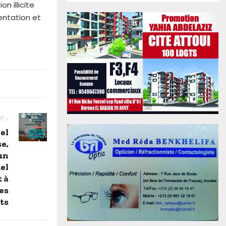
n illicite
entation et
NT
 el
e,
un
el
 à
es
ts