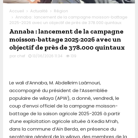
Accueil
Actualité
Région
Annaba : lancement de la campagne moisson-battage
2025-2026 avec un objectif de près de 378.000 quintaux
Annaba : lancement de la campagne
moisson-battage 2025-2026 avec un
objectif de près de 378.000 quintaux
par
chef
13/06/2026 11:34
139
Le wali d’Annaba, M. Abdelkrim Laâmouri,
accompagné du président de l’Assemblée
populaire de wilaya (APW), a donné, vendredi, le
coup d’envoi officiel de la campagne moisson-
battage de la saison agricole 2025-2026 à partir
d’une exploitation agricole située à Kedia M’rah,
dans la commune d’Aïn Berda, en présence du
secrétaire général de la wilaya, des membres de la