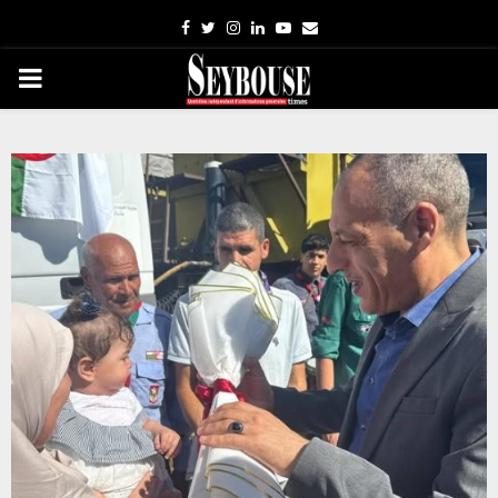
Facebook
Twitter
Instagram
Linkedin
Youtube
Email
PRIMARY
MENU