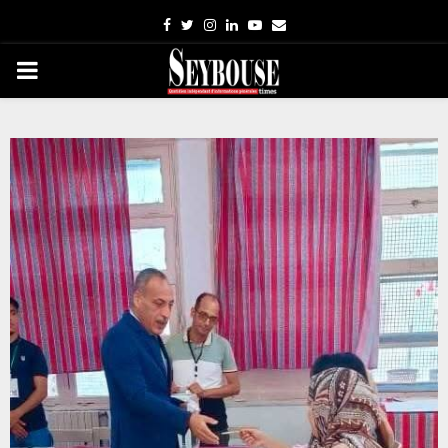
Facebook
Twitter
Instagram
Linkedin
Youtube
Email
PRIMARY
MENU