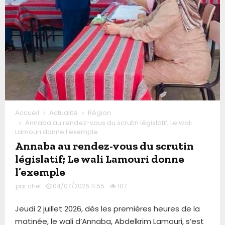
Accueil
Actualité
Région
Annaba au rendez-vous du scrutin législatif; Le wali
Lamouri donne l’exemple
Annaba au rendez-vous du scrutin
législatif; Le wali Lamouri donne
l’exemple
par
chef
04/07/2026 11:55
107
Jeudi 2 juillet 2026, dès les premières heures de la
matinée, le wali d’Annaba, Abdelkrim Lamouri, s’est