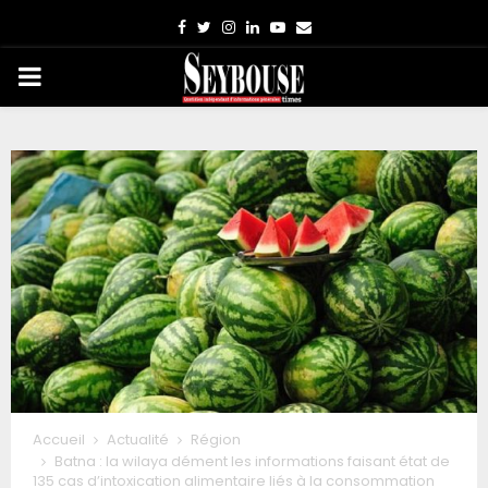
Facebook
Twitter
Instagram
Linkedin
Youtube
Email
PRIMARY
MENU
Accueil
Actualité
Région
Batna : la wilaya dément les informations faisant état de
135 cas d’intoxication alimentaire liés à la consommation