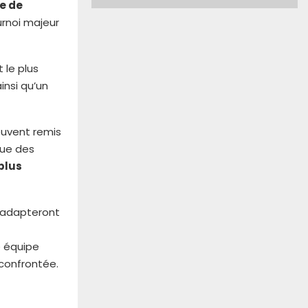
e de
urnoi majeur
 le plus
insi qu’un
ouvent remis
gue des
plus
’adapteront
 équipe
 confrontée.