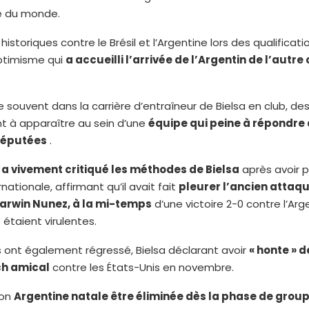
e du monde.
 historiques contre le Brésil et l’Argentine lors des qualificat
optimisme qui
a accueilli l’arrivée de l’Argentin de l’autre
souvent dans la carrière d’entraîneur de Bielsa en club, des 
à apparaître au sein d’une
équipe qui peine à répondre 
réputées
.
 a vivement critiqué les méthodes de Bielsa
après avoir p
rnationale, affirmant qu’il avait fait
pleurer l’ancien attaq
Darwin Nunez, à la mi-temps
d’une victoire 2-0 contre l’Arg
 étaient virulentes.
s ont également régressé, Bielsa déclarant avoir
« honte » d
ch amical
contre les États-Unis en novembre.
son
Argentine natale être éliminée dès la phase de group