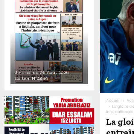
Journal du 06 Août 2026
Edition N°4460
J
o
u
Accueil
Act
r
La gloire d
internationale
n
a
La glo
l
entraî
d