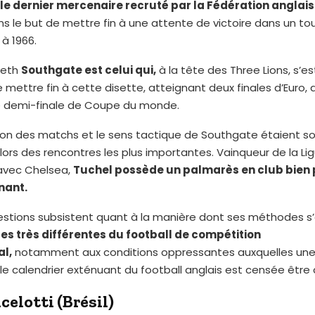
le dernier mercenaire recruté par la Fédération anglais
s le but de mettre fin à une attente de victoire dans un to
à 1966.
reth
Southgate est celui qui,
à la tête des Three Lions, s’est
mettre fin à cette disette, atteignant deux finales d’Euro, a
e demi-finale de Coupe du monde.
tion des matchs et le sens tactique de Southgate étaient s
lors des rencontres les plus importantes. Vainqueur de la Li
avec Chelsea,
Tuchel possède un palmarès en club bien 
nant.
estions subsistent quant à la manière dont ses méthodes s
es très différentes du football de compétition
al,
notamment aux conditions oppressantes auxquelles une
le calendrier exténuant du football anglais est censée être
celotti (Brésil)