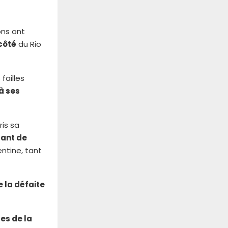
ions ont
 côté
du Rio
failles
à ses
ris sa
uant de
entine, tant
e la défaite
es de la