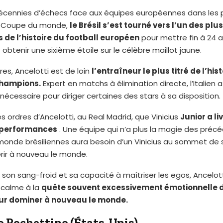
écennies d’échecs face aux équipes européennes dans les
la Coupe du monde,
le Brésil s’est tourné vers l’un des pl
 de l’histoire du football européen
pour mettre fin à 24 
 obtenir une sixième étoile sur le célèbre maillot jaune.
res, Ancelotti est de loin
l’entraîneur le plus titré de l’hist
champions.
Expert en matchs à élimination directe, l’Italien 
 nécessaire pour diriger certaines des stars à sa disposition.
es ordres d’Ancelotti, au Real Madrid, que Vinicius
Junior a li
 performances
. Une équipe qui n’a plus la magie des préc
onde brésiliennes aura besoin d’un Vinicius au sommet de
rir à nouveau le monde.
son sang-froid et sa capacité à maîtriser les egos, Ancelot
 calme à la
quête souvent excessivement émotionnelle d
ur dominer à nouveau le monde.
 Pochettino (États-Unis)