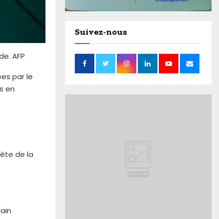
Suivez-nous
de. AFP
es par le
bs en
uête de la
main