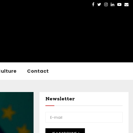
Facebook
Twitter
Instagram
Linkedin
Yout
Em
ulture
Contact
Newsletter