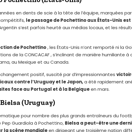
années en dents de scie à la tête de l’équipe, marquées p
ompétitifs,
le passage de Pochettino aux États-Unis est
’Argentin s’est parfois heurté aux médias locaux, et les résul
ection de Pochettino
, les États-Unis n’ont remporté ni la Go
tions de la CONCACAF , s’inclinant de manière humiliante à 
ama, au Mexique et au Canada.
n changement positif, suscité par d’impressionnantes
victoi
caux contre l’Uruguay et le Japon,
a été rapidement ané
ites face au Portugal et à la Belgique
en mars.
 Bielsa (Uruguay)
ématique pour nombre des plus grands entraîneurs du footb
 Pep Guardiola à Pochettino,
Bielsa a peut-être une dern
sur la scène mondiale
en dirigeant une troisième nation diff