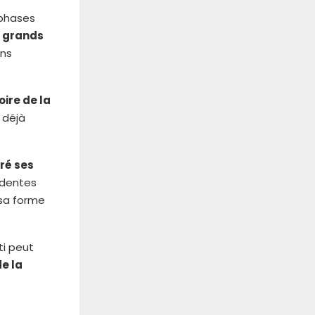
 phases
us grands
ans
oire de la
a déjà
vré ses
édentes
 sa forme
ti peut
e la