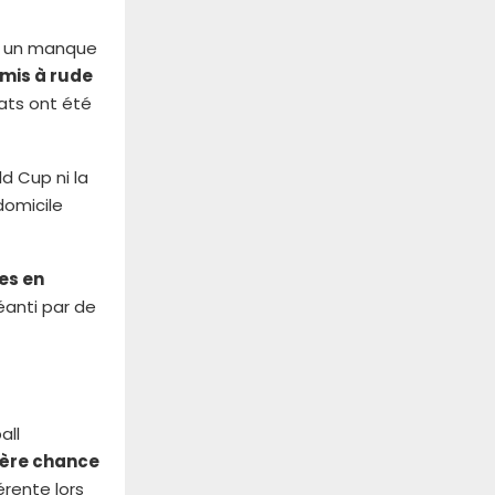
ar un manque
 mis à rude
tats ont été
ld Cup ni la
domicile
res en
anti par de
all
ière chance
érente lors