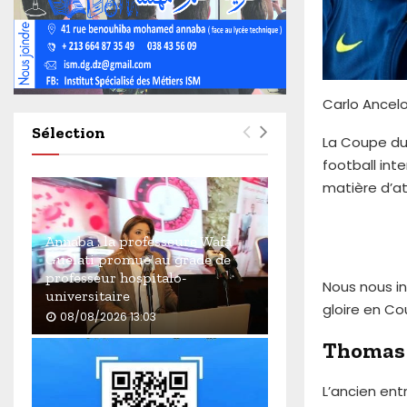
4
6
0
Carlo Ancelo
Sélection
La Coupe du 
football inte
matière d’at
Annaba : la professeure Wafa
Guelati promue au grade de
professeur hospitalo-
Nous nous i
universitaire
gloire en C
08/08/2026 13:03
A
Thomas 
n
n
L’ancien ent
a