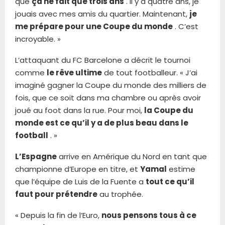
que
ça ne fait que trois ans
. Il y a quatre ans, je
jouais avec mes amis du quartier. Maintenant,
je
me prépare pour une Coupe du monde
. C’est
incroyable. »
L’attaquant du FC Barcelone a décrit le tournoi
comme
le rêve ultime
de tout footballeur. « J’ai
imaginé gagner la Coupe du monde des milliers de
fois, que ce soit dans ma chambre ou après avoir
joué au foot dans la rue. Pour moi,
la Coupe du
monde est ce qu’il y a de plus beau dans le
football
. »
L’Espagne
arrive en Amérique du Nord en tant que
championne d’Europe en titre, et
Yamal
estime
que l’équipe de Luis de la Fuente a
tout ce qu’il
faut pour prétendre
au trophée.
« Depuis la fin de l’Euro,
nous pensons tous à ce