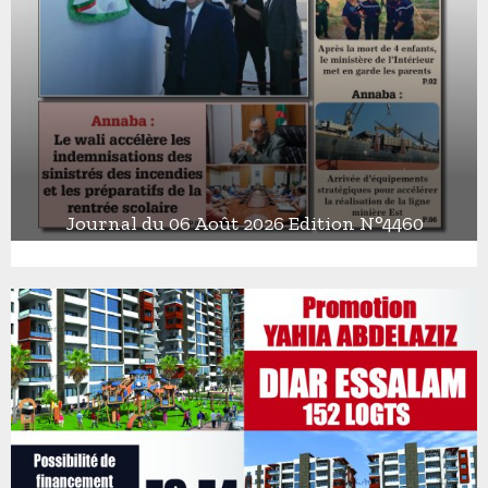
Journal du 06 Août 2026 Edition N°4460
J
o
u
r
n
a
l
d
u
0
6