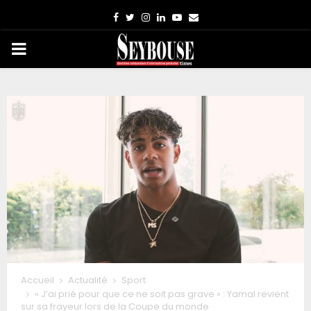
Facebook
Twitter
Instagram
Linkedin
Youtube
Email
PRIMARY
MENU
Accueil
Actualité
Sport
« J’ai prié pour que ce ne soit pas grave » : Yamal revient
sur sa frayeur lors de la Coupe du monde