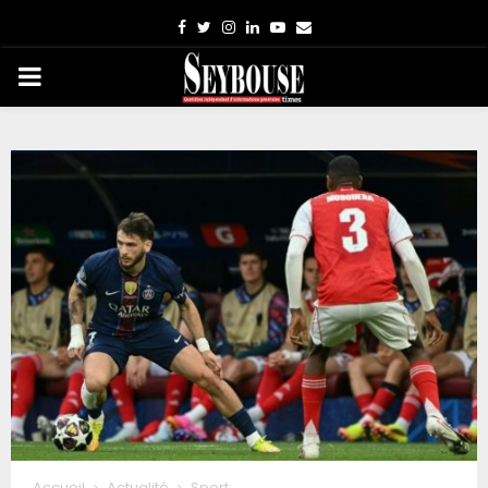
Facebook
Twitter
Instagram
Linkedin
Youtube
Email
PRIMARY
MENU
Accueil
Actualité
Sport