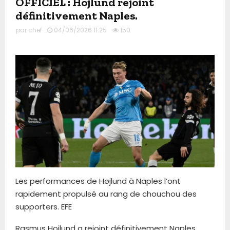
OFFICIEL : Hojlund rejoint
définitivement Naples.
par
chef
04/06/2026 11:25
150
Les performances de Højlund à Naples l’ont
rapidement propulsé au rang de chouchou des
supporters. EFE
Rasmus Hojlund a rejoint définitivement Naples