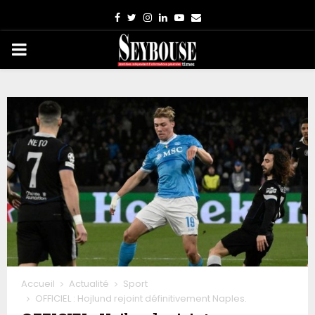
Facebook
Twitter
Instagram
Linkedin
Youtube
Email
PRIMARY
MENU
Accueil
Actualité
Sport
OFFICIEL : Hojlund rejoint définitivement Naples.