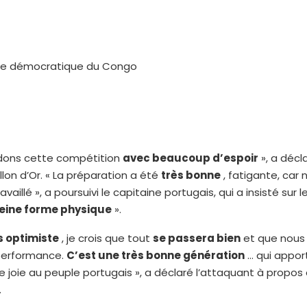
ue démocratique du Congo
dons cette compétition
avec beaucoup d’espoir
», a décla
llon d’Or. « La préparation a été
très bonne
, fatigante, car
aillé », a poursuivi le capitaine portugais, qui a insisté sur le 
leine forme physique
».
s optimiste
, je crois que tout
se passera bien
et que nous 
performance.
C’est une très bonne génération
… qui appor
joie au peuple portugais », a déclaré l’attaquant à propos 
.