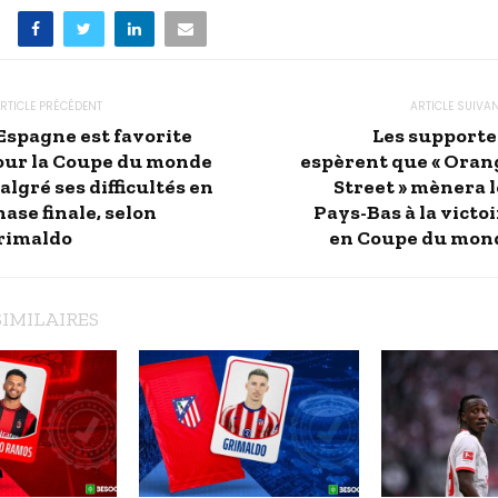
RTICLE PRÉCÉDENT
ARTICLE SUIVA
’Espagne est favorite
Les supporte
our la Coupe du monde
espèrent que « Oran
lgré ses difficultés en
Street » mènera l
ase finale, selon
Pays-Bas à la victo
rimaldo
en Coupe du mon
SIMILAIRES