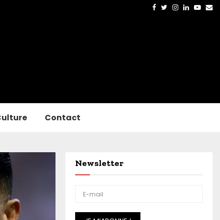
Facebook
Twitter
Instagram
Linkedin
Yout
Em
ulture
Contact
Newsletter