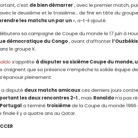
portant, c’est
de bien démarrer
, avec le premier match, pui
avec le deuxième et le troisième… de finir en tête du groupe
prendre les matchs un par un
», a-t-il ajouté.
ébutera sa campagne de Coupe du monde le 17 juin à Hou
ue démocratique du Congo
, avant d’affronter
l’Ouzbéki
ans le groupe K.
naldo
s’apprête
à disputer sa sixième Coupe du monde, u
ns craignent que sa présence n’empêche la solide équipe d
s’épanouir pleinement.
a disputé
deux matchs amicaux
ces derniers jours contre l
ortant les deux rencontres 2-1
, mais
Ronaldo
n’a pas ré
 Portugal
a terminé
troisième
de la Coupe du monde 1966 e
 finale il y a quatre ans au Qatar.
OCCER