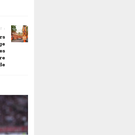
NT
rs
ge
es
ire
de