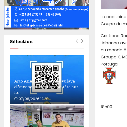
4
6
0
Le capitaine
Coupe du mo
Cristiano Ron
Sélection
Lisbonne ave
du monde à 
Groupe K. MD
Portugal
ANNABA : La Sûreté de wilaya
d’Annaba lance une enquête sur
le...
07/08/2026 12:20
18h00
A
N
N
A