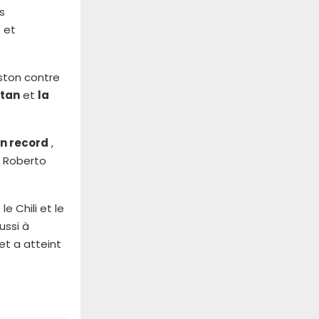
s
 et
ston contre
stan
et
la
n record
,
e Roberto
e Chili et le
ussi à
t a atteint