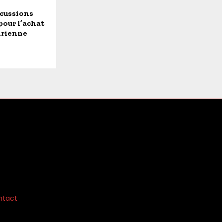
scussions
pour l’achat
oirienne
ntact