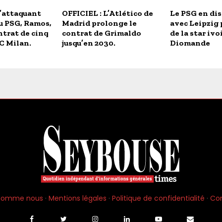
L’attaquant
OFFICIEL : L’Atlético de
Le PSG en di
u PSG, Ramos,
Madrid prolonge le
avec Leipzig 
ntrat de cinq
contrat de Grimaldo
de la star iv
AC Milan.
jusqu’en 2030.
Diomande
 somme nous
·
Mentions légales
·
Politique de confidentialité
·
Co