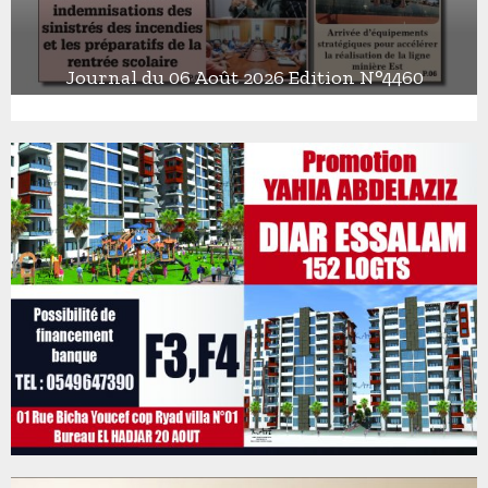
Journal du 06 Août 2026 Edition N°4460
J
o
u
r
n
a
l
d
u
0
6
A
o
û
t
2
0