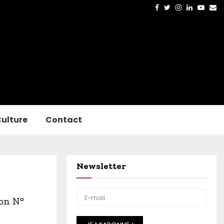
Facebook
Twitter
Instagram
Linkedin
Yout
Em
ulture
Contact
Newsletter
ion N°