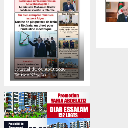
Journal du 06 Août 2026
Edition N°4460
J
o
u
r
n
a
l
d