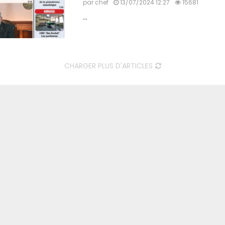
par
chef
13/07/2024 12:27
15681
...
CHARGER PLUS D'ARTICLES