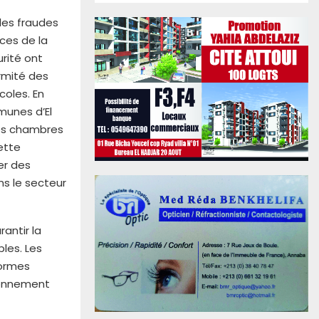
 des fraudes
ices de la
rité ont
ormité des
coles. En
munes d’El
des chambres
ette
er des
s le secteur
antir la
bles. Les
normes
sionnement