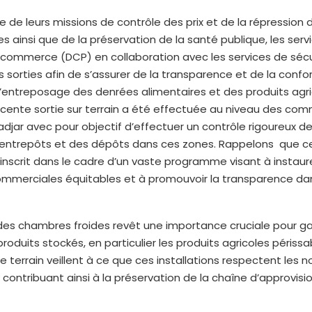
e de leurs missions de contrôle des prix et de la répression
 ainsi que de la préservation de la santé publique, les serv
 commerce (DCP) en collaboration avec les services de sécu
 sorties afin de s’assurer de la transparence et de la conf
’entreposage des denrées alimentaires et des produits agri
écente sortie sur terrain a été effectuée au niveau des com
Hadjar avec pour objectif d’effectuer un contrôle rigoureux 
s entrepôts et des dépôts dans ces zones. Rappelons que c
nscrit dans le cadre d’un vaste programme visant à instaur
ommerciales équitables et à promouvoir la transparence dan
des chambres froides revêt une importance cruciale pour gar
roduits stockés, en particulier les produits agricoles périssa
le terrain veillent à ce que ces installations respectent les 
 contribuant ainsi à la préservation de la chaîne d’approvi