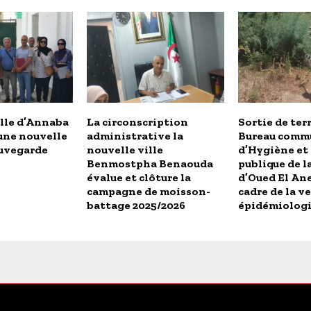
ille d’Annaba
La circonscription
Sortie de ter
une nouvelle
administrative la
Bureau comm
auvegarde
nouvelle ville
d’Hygiène et 
Benmostpha Benaouda
publique de 
évalue et clôture la
d’Oued El Ane
campagne de moisson-
cadre de la ve
battage 2025/2026
épidémiolog