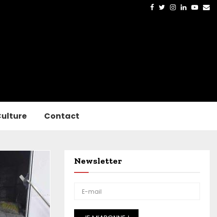
Facebook
Twitter
Instagram
Linkedin
Yout
Em
ulture
Contact
Newsletter