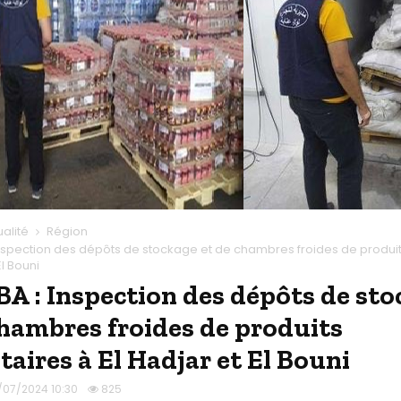
ualité
Région
nspection des dépôts de stockage et de chambres froides de produit
El Bouni
 : Inspection des dépôts de st
chambres froides de produits
taires à El Hadjar et El Bouni
/07/2024 10:30
825