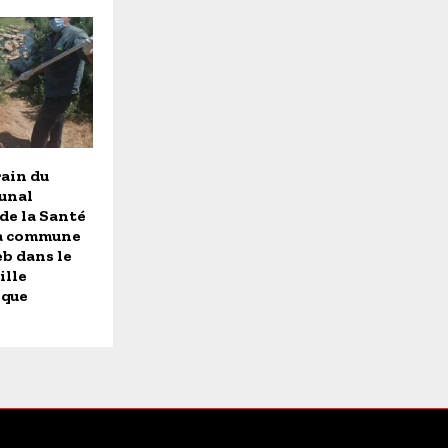
rain du
unal
de la Santé
la commune
b dans le
ille
ique