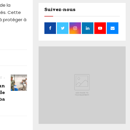
de la
Suivez-nous
kés. Cette
à protéger à
NT
un
 de
ba