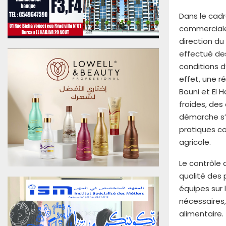
u
Dans le cadr
0
6
commerciales
A
direction du
o
effectué des
û
conditions d
t
effet, une r
2
0
Bouni et El 
2
froides, de
6
démarche s’i
E
pratiques c
d
agricole.
i
t
Le contrôle 
i
qualité des p
o
n
équipes sur 
N
nécessaires,
°
alimentaire.
4