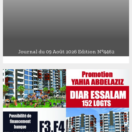
Journal du 09 Août 2026 Edition N°4462
J
o
u
r
n
a
l
d
u
0
9
A