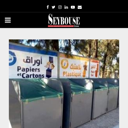
Facebook
Twitter
Instagram
Linkedin
Youtube
Email
PRIMARY
MENU