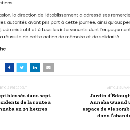
ions.
sion, la direction de l’établissement a adressé ses remerc
es autorités ayant pris part à cette journée, ainsi qu’aux pe
 administratif et à tous les intervenants dont l’engagemen
la réussite de cette action de mémoire et de solidarité.
che
RTICLE PRÉCÉDENT
ARTICLE SUIVA
ept blessés dans sept
Jardin d’Edough
cidents de la route à
Annaba Quand 
nnaba en 24 heures
espace de vie somb
dans l’aband