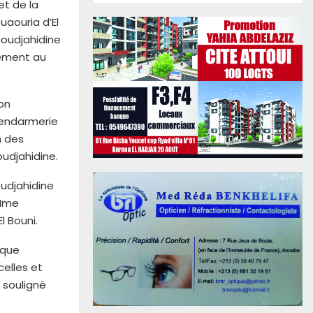
et de la
uaouria d’El
moudjahidine
gement au
ion
Gendarmerie
n des
udjahidine.
oudjahidine
 Mme
 Bouni.
rque
celles et
 souligné