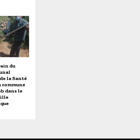
rain du
unal
de la Santé
la commune
b dans le
ille
ique