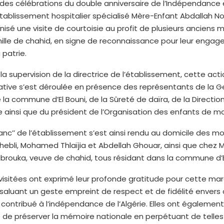
 des célébrations du double anniversaire de l’Indépendance 
Établissement hospitalier spécialisé Mère-Enfant Abdallah No
nisé une visite de courtoisie au profit de plusieurs anciens 
mille de chahid, en signe de reconnaissance pour leur enga
 patrie.
la supervision de la directrice de l’établissement, cette act
ve s’est déroulée en présence des représentants de la 
 la commune d’El Bouni, de la Sûreté de daïra, de la Directio
 ainsi que du président de l’Organisation des enfants de mo
blanc’’ de l’établissement s’est ainsi rendu au domicile des m
bli, Mohamed Thlaïjia et Abdellah Ghouar, ainsi que chez
rouka, veuve de chahid, tous résidant dans la commune d’El
 visitées ont exprimé leur profonde gratitude pour cette ma
 saluant un geste empreint de respect et de fidélité envers 
 contribué à l’indépendance de l’Algérie. Elles ont également
 de préserver la mémoire nationale en perpétuant de telles