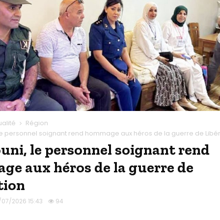
ualité
Région
, le personnel soignant rend hommage aux héros de la guerre de Libé
ouni, le personnel soignant rend
e aux héros de la guerre de
ation
/07/2026 15:43
94