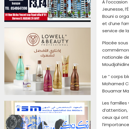
À l’occasion
u
Jeunesse, l’
0
6
Bouni a orga
A
et d’une fa
o
service de la
û
t
Placée sous 
2
commémorati
0
nationale de
2
6
Moudjahidine
E
d
Le ’’ corps 
i
Mohamed Che
t
Bouamar Mab
i
o
Les familles
n
d’attention,
N
ceux qui ont
°
l’importance
4