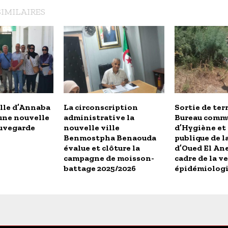
SIMILAIRES
ille d’Annaba
La circonscription
Sortie de ter
une nouvelle
administrative la
Bureau comm
auvegarde
nouvelle ville
d’Hygiène et 
Benmostpha Benaouda
publique de 
évalue et clôture la
d’Oued El Ane
campagne de moisson-
cadre de la ve
battage 2025/2026
épidémiolog