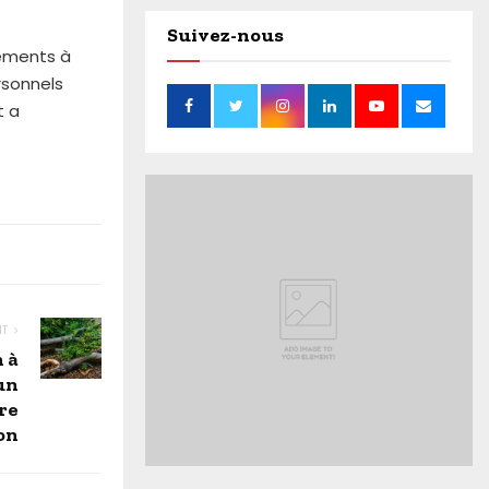
Suivez-nous
iements à
rsonnels
t a
NT
 à
un
re
on