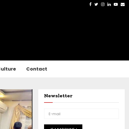
Facebook
Twitter
Instagram
Linkedin
Yout
Em
ulture
Contact
Newsletter