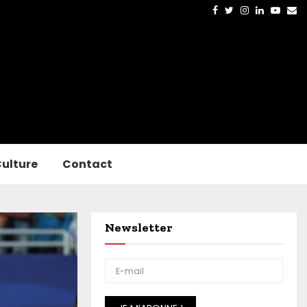
Facebook
Twitter
Instagram
Linkedin
Yout
Em
ulture
Contact
Newsletter