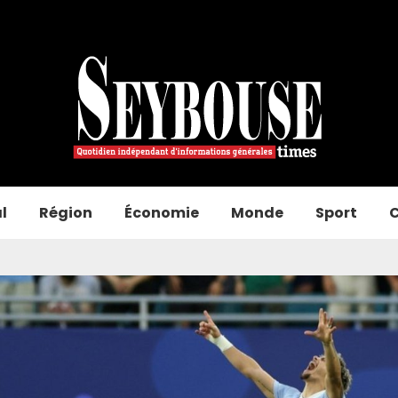
l
Région
Économie
Monde
Sport
C