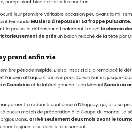
r, comptaient bien exploiter les contres.
procuré leur première véritable occasion peu avant la mi-te
raint Fernando
Muslera à repousser sa frappe puissante.
nt la pause, le défenseur a finalement trouvé
le chemin des
victorieusement de près
un ballon relâché de la tête par M
y prend enfin vie
emière période insipide, Bielsa, insatisfait, a remplacé le dé
et l’ancien attaquant de Liverpool, Darwin Núñez, jusque-là
ín Canobbio
et le latéral gauche Juan Manuel
Sanabria ont
angement a redonné confiance à l’Uruguay, qui, à la surpris
puté aucun match de préparation à la Coupe du monde. Le s
orgios Donis,
arrivé seulement deux mois avant le tourno
oncer toujours plus dans le classement.