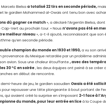
 Marcelo Bielsa
a totalisé 22 tirs en seconde période,
mais
et le gardien Mohammed al-Owais ont tenu bon avec ach
ons dû gagner ce match
», a déclaré l’Argentin Bielsa, dont
e Cap-Vert au prochain tour. « Nous
n’avons pas été en me
re meilleur niveau
», a-t-il ajouté, reconnaissant que son 
rythme qu’en seconde période.
ouble champion du monde en 1930 et 1950,
a vu son arriv
en provenance du Mexique retardée par un problème adminis
son avion. Sous une chaleur étouffante
, avec des tempér
es 30 °C en soirée
, les deux équipes ont peiné à se créer 
ranches en début de rencontre.
 demi-heure de jeu, le gardien saoudien
Owais a été sollici
s pour repousser une tête plongeante à bout portant de Fed
s, qui avaient créé la surprise en s’imposant
2-1 face à l’A
pionne du monde, pour leur entrée en lice
à la Coupe 