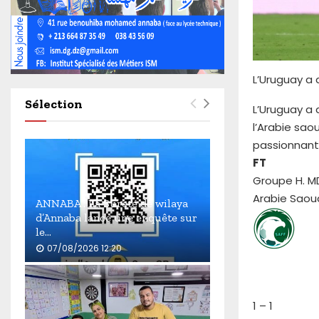
4
6
0
L’Uruguay a 
Sélection
L’Uruguay a 
l’Arabie sao
passionnant 
FT
Groupe H. MD
Arabie Saou
ANNABA : La Sûreté de wilaya
d’Annaba lance une enquête sur
le...
07/08/2026 12:20
A
N
N
1
–
1
A