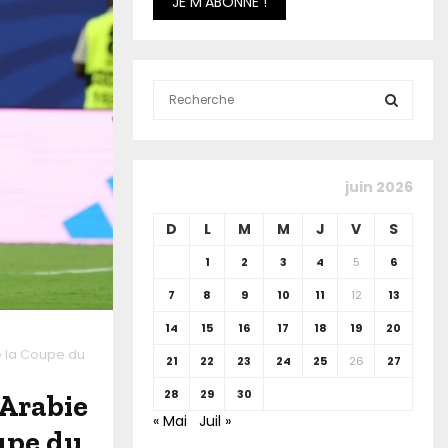
S
e
a
S
r
c
E
juin 2026
h
f
A
D
L
M
M
J
V
S
o
r
R
1
2
3
4
5
6
:
7
8
9
10
11
12
13
C
14
15
16
17
18
19
20
H
e la Coupe du
21
22
23
24
25
26
27
28
29
30
 Arabie
« Mai
Juil »
oupe du