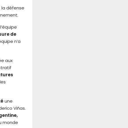
 la défense
arnement.
 l’équipe
sure de
équipe n’a
ée aux
tratif
atures
des
té
une
erico Viñas.
rgentine,
du monde