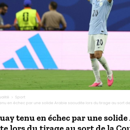
ualité
Sport
enu en échec par une solide Arabie saoudite lors du tirage au sort d
uay tenu en échec par une solide
te lors du tirage au sort de la C