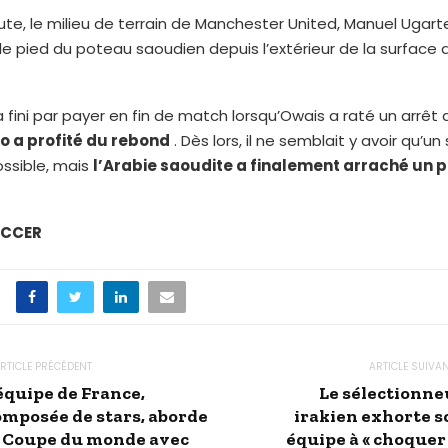
ute, le milieu de terrain de Manchester United, Manuel Ugart
r le pied du poteau saoudien depuis l’extérieur de la surface 
a fini par payer en fin de match lorsqu’Owais a raté un arrêt
o a profité du rebond
. Dès lors, il ne semblait y avoir qu’un 
ssible, mais
l’Arabie saoudite a finalement arraché un p
OCCER
RTICLE PRÉCÉDENT
ARTICLE SUIVA
’équipe de France,
Le sélectionne
omposée de stars, aborde
irakien exhorte s
a Coupe du monde avec
équipe à « choquer 