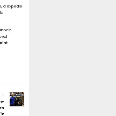
e, a expédié
de
 anodin
seul
oint
NT
ur
on
le