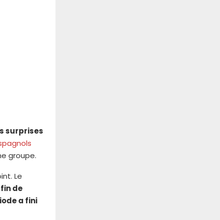
s surprises
spagnols
e groupe.
nt. Le
fin de
de a fini