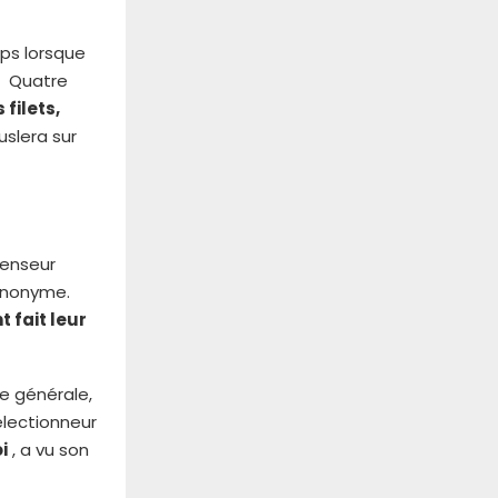
mps lorsque
Quatre
 filets,
uslera sur
fenseur
 anonyme.
 fait leur
e générale,
électionneur
i
, a vu son