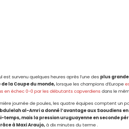
l est survenu quelques heures après l’une des
plus grande
re de la Coupe du monde,
lorsque les champions d’Europe
e
us en échec 0-0 par les débutants capverdiens
dans le mêm
mière journée de poules, les quatre équipes comptent un poi
bdulelah al-Amri a donné l’avantage aux Saoudiens en 
-temps, mais la pression uruguayenne en seconde pério
grâce à
Maxi Araujo,
à dix minutes du terme .