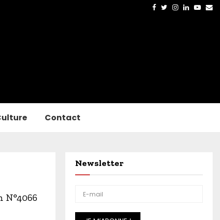
Facebook
Twitter
Instagram
Linkedin
Yout
Em
ulture
Contact
Newsletter
on N°4066