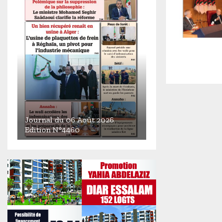
Journal du 06 Août 2026
Edition N°4460
J
o
u
r
n
a
l
d