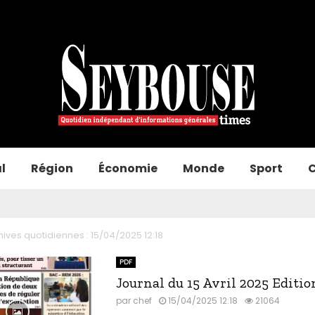
l
Région
Économie
Monde
Sport
C
hives quotidiennes : 15/04/2025 12:18
PDF
Journal du 15 Avril 2025 Editi
par
chef
15/04/2025 12:18
21064