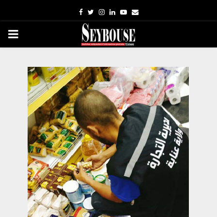
Facebook
Twitter
Instagram
Linkedin
Youtube
Email
PRIMARY
MENU