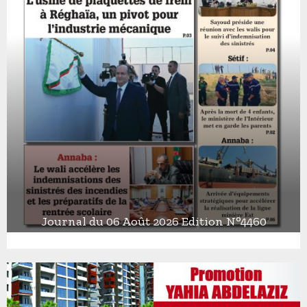
Journal du 06 Août 2026 Edition N°4460
J
o
u
r
n