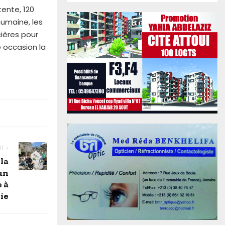
tente, 120
umaine, les
cières pour
 occasion la
NT
 la
un
 à
rie