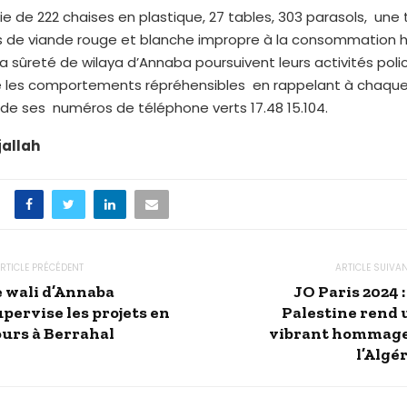
sie de 222 chaises en plastique, 27 tables, 303 parasols, une 
 de viande rouge et blanche impropre à la consommation h
la sûreté de wilaya d’Annaba poursuivent leurs activités poli
re les comportements répréhensibles en rappelant à chaque
é de ses numéros de téléphone verts 17.48 15.104.
jallah
RTICLE PRÉCÉDENT
ARTICLE SUIVA
e wali d’Annaba
JO Paris 2024 :
pervise les projets en
Palestine rend 
ours à Berrahal
vibrant hommage
l’Algé