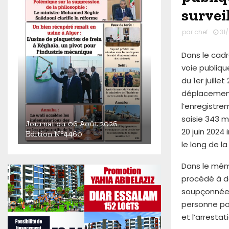
surveil
par
chef
31
Dans le cad
voie publiqu
du 1er juille
déplacements
l’enregistre
saisie 343 m
Journal du 06 Août 2026
20 juin 2024
Edition N°4460
le long de l
J
o
Dans le mêm
u
procédé à de
r
soupçonnées 
n
a
personne pou
l
et l’arresta
d