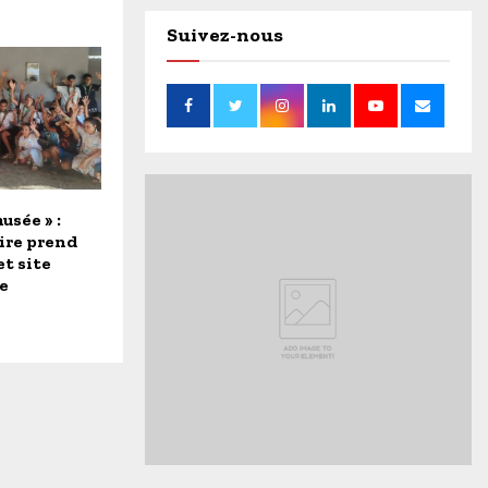
Suivez-nous
usée » :
ire prend
et site
e