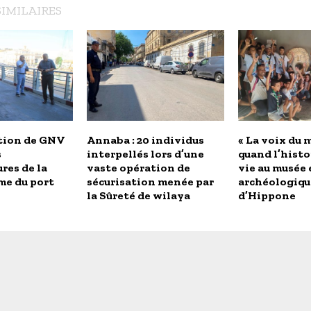
SIMILAIRES
tion de GNV
Annaba : 20 individus
« La voix du m
s
interpellés lors d’une
quand l’histo
res de la
vaste opération de
vie au musée 
me du port
sécurisation menée par
archéologiqu
la Sûreté de wilaya
d’Hippone