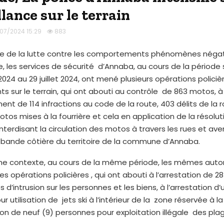
lance sur le terrain
/07/2024 15:29
883
re de la lutte contre les comportements phénomènes négati
e, les services de sécurité d’Annaba, au cours de la période
t 2024 au 29 juillet 2024, ont mené plusieurs opérations policiè
 sur le terrain, qui ont abouti au contrôle de 863 motos, à
ment de 114 infractions au code de la route, 403 délits de la r
otos mises à la fourrière et cela en application de la résolu
 interdisant la circulation des motos à travers les rues et av
a bande côtière du territoire de la commune d’Annaba.
e contexte, au cours de la même période, les mêmes autor
s opérations policières , qui ont abouti à l’arrestation de 
d’intrusion sur les personnes et les biens, à l’arrestation d’
r utilisation de jets ski à l’intérieur de la zone réservée à 
tion de neuf (9) personnes pour exploitation illégale des pla