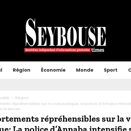
l
Région
Économie
Monde
Sport
C
ualité
Région
nts répréhensibles sur la voie publique; La police d’Annaba intensif
r le terrain
tements répréhensibles sur la v
ue; La police d’Annaba intensifie 