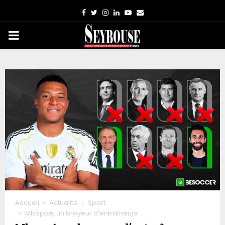
Facebook
Twitter
Instagram
Linkedin
Youtube
Email
PRIMARY
MENU
Accueil
Actualité
Sport
Mbappé, un broyeur d’entraîneurs