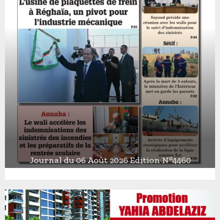
Journal du 06 Août 2026 Edition N°4460
J
o
u
r
n