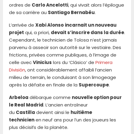
ordres de
Carlo Ancelotti
, qui vivait alors l’épilogue
de sa carrière au
Santiago Bernabéu
.
L’arrivée de
Xabi Alonso
incarnait un nouveau
projet
qui, a priori,
devait s’inscrire dans la durée
.
Cependant, le technicien de Tolosa n’est jamais
parvenu à asseoir son autorité sur le vestiaire. Des
frictions, privées comme publiques, à l’image de
celle avec
Vinicius
lors du ‘Clásico’ de
Primera
División
, ont considérablement affaibli l’ancien
milieu de terrain, le conduisant à son limogeage
après la défaite en finale de la
Supercoupe
.
Arbeloa
débarque comme
nouvelle option pour
le Real Madrid
. L’ancien entraîneur
du
Castilla
devient ainsi le
huitième
technicien
en neuf ans pour l’un des joueurs les
plus décisifs de la planète.