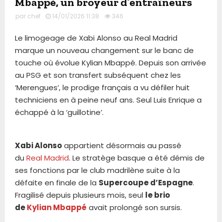
Mbappé, un broyeur d’entraîneurs
par
chef
14/01/2026 11:38
346
Le limogeage de Xabi Alonso au Real Madrid
marque un nouveau changement sur le banc de
touche où évolue Kylian Mbappé. Depuis son arrivée
au PSG et son transfert subséquent chez les
‘Merengues’, le prodige français a vu défiler huit
techniciens en à peine neuf ans. Seul Luis Enrique a
échappé à la ‘guillotine’.
Xabi Alonso
appartient désormais au passé
du
Real Madrid
. Le stratège basque a été démis de
ses fonctions par le club madrilène suite à la
défaite en finale de la
Supercoupe d’Espagne
.
Fragilisé depuis plusieurs mois, seul
le brio
de
Kylian Mbappé
avait prolongé son sursis.