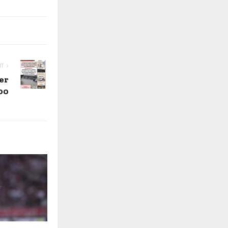
NT
er
00