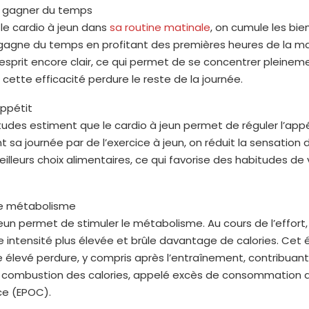
ait gagner du temps
 le cardio à jeun dans
sa routine matinale
, on cumule les bien
 gagne du temps en profitant des premières heures de la ma
l’esprit encore clair, ce qui permet de se concentrer pleinem
t cette efficacité perdure le reste de la journée.
’appétit
udes estiment que le cardio à jeun permet de réguler l’appét
a journée par de l’exercice à jeun, on réduit la sensation 
eilleurs choix alimentaires, ce qui favorise des habitudes de 
e le métabolisme
jeun permet de stimuler le métabolisme. Au cours de l’effort,
 intensité plus élevée et brûle davantage de calories. Cet 
élevé perdure, y compris après l’entraînement, contribuant
 combustion des calories, appelé excès de consommation 
ce (EPOC).