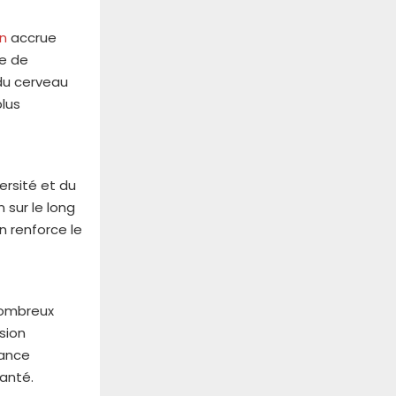
on
accrue
ce de
 du cerveau
plus
ersité et du
 sur le long
n renforce le
 nombreux
sion
rance
santé.