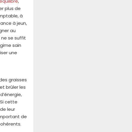
équilibré
,
er plus de
mptable, à
éance à jeun,
agner au
ne se suffit
régime sain
iser une
 des graisses
t brûler les
d’énergie,
 Si cette
de leur
 important de
cohérents.