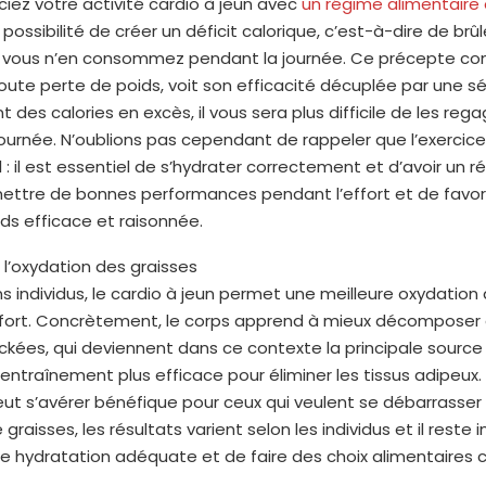
ciez votre activité cardio à jeun avec
un régime alimentaire 
possibilité de créer un déficit calorique, c’est-à-dire de brûl
e vous n’en consommez pendant la journée. Ce précepte co
oute perte de poids, voit son efficacité décuplée par une s
t des calories en excès, il vous sera plus difficile de les reg
journée. N’oublions pas cependant de rappeler que l’exercice 
l : il est essentiel de s’hydrater correctement et d’avoir un 
mettre de bonnes performances pendant l’effort et de favor
ds efficace et raisonnée.
e l’oxydation des graisses
s individus, le cardio à jeun permet une meilleure oxydation
ffort. Concrètement, le corps apprend à mieux décomposer e
ckées, qui deviennent dans ce contexte la principale source 
l’entraînement plus efficace pour éliminer les tissus adipeux.
t s’avérer bénéfique pour ceux qui veulent se débarrasser 
graisses, les résultats varient selon les individus et il reste
e hydratation adéquate et de faire des choix alimentaires 