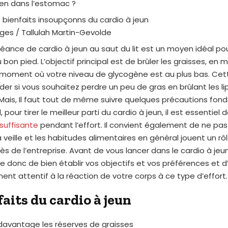
ien dans l’estomac ?
ges / Tallulah Martin-Gevolde
ance de cardio à jeun au saut du lit est un moyen idéal po
 bon pied. L’objectif principal est de brûler les graisses, en m
 moment où votre niveau de glycogène est au plus bas. Cet
der si vous souhaitez perdre un peu de gras en brûlant les l
. Mais, Il faut tout de même suivre quelques précautions fon
 pour tirer le meilleur parti du cardio à jeun, il est essentiel 
suffisante
pendant l’effort. Il convient également de ne pas
la veille et les habitudes alimentaires en général jouent un r
ès de l’entreprise. Avant de vous lancer dans le cardio à jeu
donc de bien établir vos objectifs et vos préférences et d
ment attentif à la réaction de votre corps à ce type d’effort.
faits du cardio à jeun
se davantage les réserves de graisses