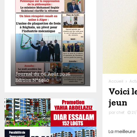
Journal du 06 Août 2026
Edition N°4460
Accueil
Act
Voici 
J
o
jeun
u
r
par
chef
21
n
a
l
La meilleure
d