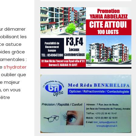
ur démarrer
obilisant les
te astuce
ipides grâce
damentales :
de
s’hydrater
 oublier que
ôle majeur
n, on vous
’être