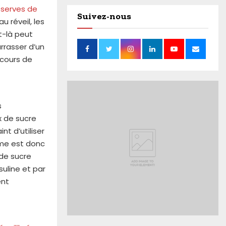
éserves de
Suivez-nous
u réveil, les
t-là peut
rrasser d’un
 cours de
s
ux de sucre
nt d’utiliser
sme est donc
 de sucre
suline et par
ent