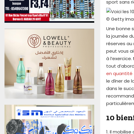
sport sans r
u
0
6
© Getty Ima
A
Une bonne sé
o
û
la journée du
t
réserves au
2
peut vous ai
0
à l’exercice
2
tout d’abord,
6
E
en quantité 
d
le dîner de 
i
dans le succ
t
recommande 
i
particulière
o
n
10 bien
N
°
4
1. Il mobili