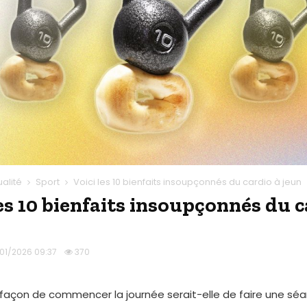
ualité
Sport
Voici les 10 bienfaits insoupçonnés du cardio à jeun
les 10 bienfaits insoupçonnés du c
/01/2026 09:37
370
 façon de commencer la journée serait-elle de faire une sé