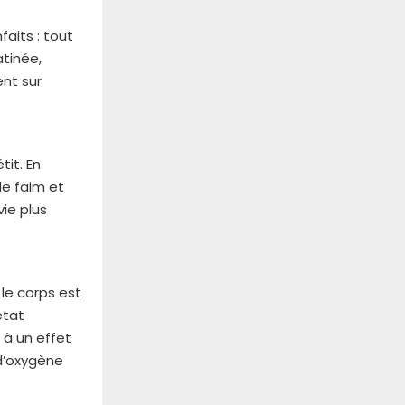
faits : tout
tinée,
ent sur
it. En
de faim et
vie plus
 le corps est
état
 à un effet
d’oxygène