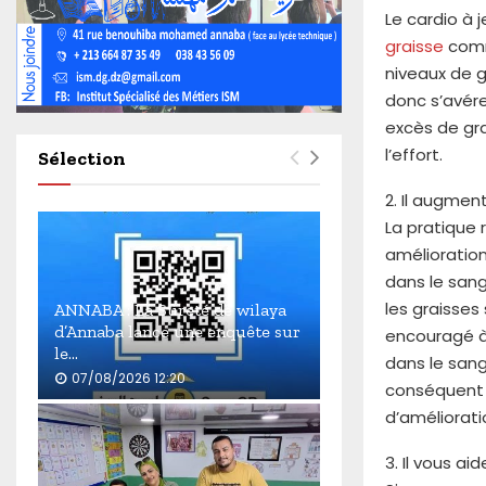
4
Le cardio à 
6
graisse
comme
0
niveaux de g
donc s’avére
excès de gra
l’effort.
Sélection
2. Il augment
La pratique 
améliorations
dans le sang
les graisse
ANNABA : La Sûreté de wilaya
d’Annaba lance une enquête sur
encouragé à 
le...
dans le sang
07/08/2026 12:20
conséquent u
A
d’améliorat
N
N
3. Il vous ai
A