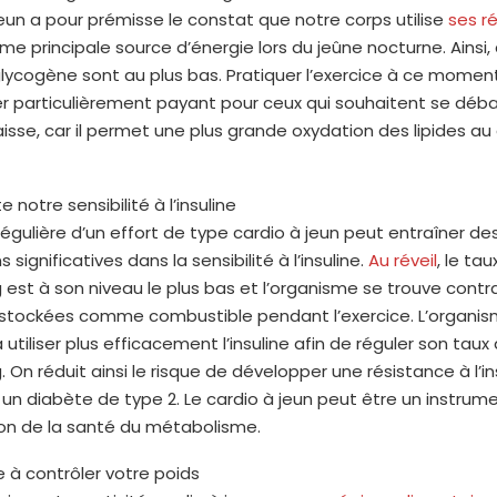
jeun a pour prémisse le constat que notre corps utilise
ses r
 principale source d’énergie lors du jeûne nocturne. Ainsi, a
lycogène sont au plus bas. Pratiquer l’exercice à ce momen
r particulièrement payant pour ceux qui souhaitent se déba
isse, car il permet une plus grande oxydation des lipides au
e notre sensibilité à l’insuline
régulière d’un effort de type cardio à jeun peut entraîner de
 significatives dans la sensibilité à l’insuline.
Au réveil
, le ta
 est à son niveau le plus bas et l’organisme se trouve contrai
s stockées comme combustible pendant l’exercice. L’organi
utiliser plus efficacement l’insuline afin de réguler son taux
. On réduit ainsi le risque de développer une résistance à l’in
n diabète de type 2. Le cardio à jeun peut être un instrum
ion de la santé du métabolisme.
de à contrôler votre poids