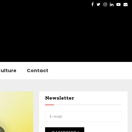
Facebook
Twitter
Instagram
Linkedin
Yout
Em
ulture
Contact
Newsletter