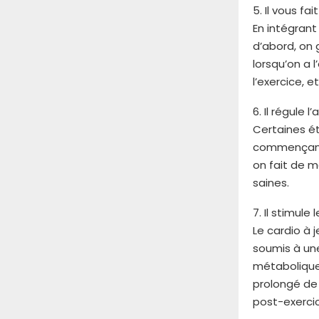
e
A
5. Il vous f
s
c
n
i
En intégrant
o
n
n
d’abord, on
u
a
i
lorsqu’on a 
p
b
s
d
a
l’exercice, e
t
’
l
r
e
a
6. Il régule l
é
n
n
Certaines ét
s
v
c
commençant s
d
o
e
e
on fait de m
i
u
s
saines.
d
n
i
u
e
n
7. Il stimul
t
e
c
o
n
Le cardio à 
e
u
q
soumis à une
n
r
u
métabolique 
d
n
ê
i
prolongé de
o
t
e
post-exerci
i
e
s
d