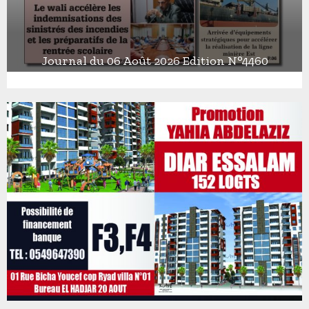
Journal du 06 Août 2026 Edition N°4460
J
o
u
r
n
a
l
d
u
0
6
A
o
û
t
2