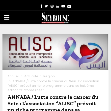
Facebook
Twitter
Instagram
Linkedin
Youtube
Email
PRIMARY
MENU
Accueil
Actualité
Région
ANNABA / Lutte contre le cancer du Sein : L’association
‘’ALISC’’ prévoit un riche programme dans sa huitième
édition ‘’Octobre rose’’
ANNABA / Lutte contre le cancer du
Sein : L’association ‘’ALISC’’ prévoit
un riche programme dans sa